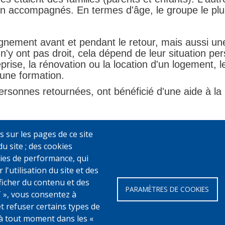
 accompagnés. En termes d'âge, le groupe le plus
ement avant et pendant le retour, mais aussi une a
s n'y ont pas droit, cela dépend de leur situation p
eprise, la rénovation ou la location d'un logement
'une formation.
rsonnes retournées, ont bénéficié d'une aide à la 
s sur les pages de ce site
du site ; des cookies
ookies de performance, qui
ofinancé par l'Union européenne.
utilisation du site et des
fficher du contenu et des
PARAMÈTRES DE COOKIES
 », vous consentez à
et refuser certains types de
à tout moment dans les «