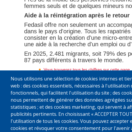
femmes seuls et de quelques mineurs non
Aide à la réintégration après le retour
Fedasil offre non seulement un accompagn
dans le pays d'origine. Tous les rapatrié
consister en la création d'une micro-entr
une aide à la recherche d'un emploi ou d
En 2025, 2.481 migrants, soit 79% des pe
87 pays différents à travers le monde.
Vous trouverez tous les chiffres sur cette page
Nous utilisons une sélection de cookies internes et tier
web : des cookies essentiels, nécessaires à l'utilisation 
fonctionnels, qui facilitent l'utilisation du site ; des c
Le programme de retour volontaire est c
nous permettent de générer des données agrégées sur l'
statistiques ; et des cookies marketing, qui servent à a
publicités pertinents. En choisissant « ACCEPTER TOUT
l'utilisation de tous les cookies. Vous pouvez accepter 
cookies et révoquer votre consentement pour l'avenir 