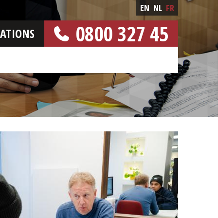
EN
NL
FR
0800 327 45
CATIONS
[NUMERO GRATUIT]