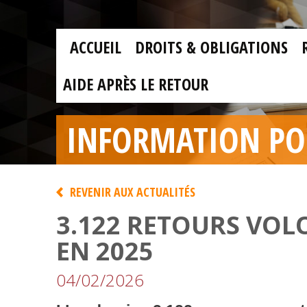
Skip to main content
Skip
to
main
MAIN
content
ACCUEIL
DROITS & OBLIGATIONS
MENU
FR
AIDE APRÈS LE RETOUR
INFORMATION POU
REVENIR AUX ACTUALITÉS
3.122 RETOURS VOL
EN 2025
04/02/2026