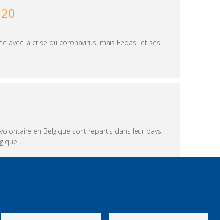
020
e avec la crise du coronavirus, mais Fedasil et ses
lontaire en Belgique sont repartis dans leur pays.
ique ...