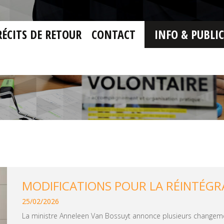
RÉCITS DE RETOUR
CONTACT
INFO & PUBLI
MODIFICATIONS POUR LA RÉINTÉGR
25/02/2026
La ministre Anneleen Van Bossuyt annonce plusieurs change