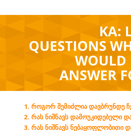
KA: 
QUESTIONS WH
WOULD 
ANSWER F
ᲠᲝᲒᲝᲠ ᲨᲔᲛᲘᲫᲚᲘᲐ ᲓᲐᲕᲑᲠᲣᲜᲓᲔ Ჩ
ᲠᲐᲡ ᲜᲘᲨᲜᲐᲕᲡ ᲓᲐᲛᲝᲣᲙᲘᲓᲔᲑᲔᲚᲘ Დ
ᲠᲐᲡ ᲜᲘᲨᲜᲐᲕᲡ ᲜᲔᲑᲐᲧᲝᲤᲚᲝᲑᲘᲗᲘ Დ