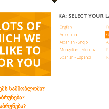
KA: SELECT YOUR
LOTS OF
English
F
ICH WE
Armenian
G
Albanian - Shqip
LIKE TO
Mongolian - Монгол
P
Spanish - Español
R
OR YOU
ᲔᲛᲡ ᲡᲐᲛᲨᲝᲑᲚᲝᲨᲘ?
ᲐᲑᲠᲣᲜᲔᲑᲐ?
ᲐᲑᲠᲣᲜᲔᲑᲐ?