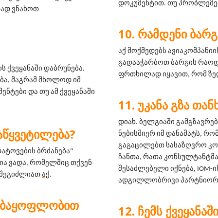
დოკუმენტით. თუ პრობლემებ
ად ვნახოთ 
ᲠᲐᲛᲓᲔᲜᲘ ᲑᲐᲠᲒ
აქ მოქმედებს ავიაკომპანიის
გადააჭარბოთ ბარგის რაოდე
 ქვეყანაში დაბრუნება. 
ფრთხილად იყავით, რომ ზე
ბა, მაგრამ მხოლოდ იმ 
ენტები და თუ ამ ქვეყანაში 
ᲣᲙᲐᲜᲐ ᲒᲖᲐ ᲗᲐ
დიახ. ბელგიაში გამგზავრე
ᲐᲬᲧᲕᲔᲢᲘᲚᲔᲑᲐ?
ნებისმიერ იმ დანამატს, რო
გაგაცილებთ სასაზღვრო კო
ატოვების ბრძანება" 
ჩანთა, რათა კონსულტანტმა 
ა ვადა, რომელშიც თქვენ 
შესაძლებელი იქნება, IOM-ის გუ
 შეგიძლიათ 
აქ
.
ადგილლობრივი პარტნიორი
ᲔᲑᲐᲧᲝᲤᲚᲝᲑᲘᲗ
ᲩᲔᲛᲡ ᲥᲕᲔᲧᲐᲜᲐᲨ