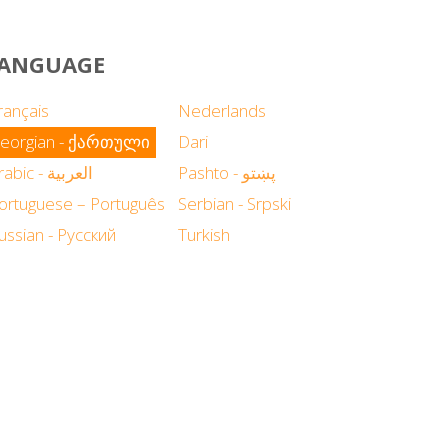
 LANGUAGE
rançais
Nederlands
eorgian - ქართული
Dari
Pashto - پښتو
Arabic - العربية
ortuguese – Português
Serbian - Srpski
ussian - Русский
Turkish