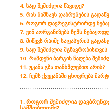
ᲡᲐᲓ ᲨᲔᲛᲘᲫᲚᲘᲐ ᲬᲐᲕᲘᲓᲔ?
ᲠᲐᲡ ᲜᲘᲨᲜᲐᲕᲡ ᲓᲐᲑᲠᲣᲜᲔᲑᲘᲡ ᲒᲐᲓᲐᲬ
ᲠᲝᲒᲝᲠ ᲓᲐᲕᲠᲔᲒᲘᲡᲢᲠᲘᲠᲓᲔ ᲜᲔᲑᲐ
ᲕᲘᲜ ᲐᲝᲠᲒᲐᲜᲘᲖᲔᲑᲡ ᲩᲔᲛᲡ ᲜᲔᲑᲐᲧᲝ
ᲛᲘᲬᲔᲕᲡ ᲠᲐᲘᲛᲔ ᲡᲐᲤᲐᲡᲣᲠᲘᲡ ᲒᲐᲓᲐᲮ
ᲡᲐᲓ ᲨᲔᲛᲘᲫᲚᲘᲐ ᲛᲒᲖᲐᲕᲠᲝᲑᲘᲡᲗᲕᲘᲡ
ᲠᲐᲛᲓᲔᲜᲘ ᲑᲐᲠᲒᲘᲡ ᲬᲐᲦᲔᲑᲐ ᲨᲔᲛᲘᲫ
ᲣᲙᲐᲜᲐ ᲒᲖᲐ ᲗᲐᲜᲮᲛᲚᲔᲑᲘᲗ ᲐᲠᲘᲡ?
ᲩᲔᲛᲡ ᲥᲕᲔᲧᲐᲜᲐᲨᲘ ᲪᲮᲝᲕᲠᲔᲑᲐ ᲛᲐᲠ
ᲠᲝᲒᲝᲠ ᲨᲔᲛᲘᲫᲚᲘᲐ ᲓᲐᲕᲑᲠᲣᲜᲓᲔ
ᲡᲐᲛᲨᲝᲑᲚᲝᲨᲘ?