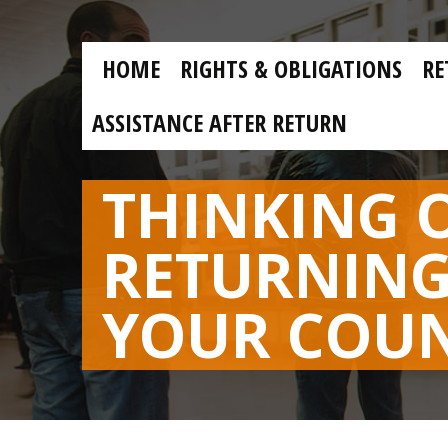
Skip to main content
Skip
to
main
MAIN
content
HOME
RIGHTS & OBLIGATIONS
RE
NAVIGATION
ASSISTANCE AFTER RETURN
THINKING 
RETURNING
YOUR COU