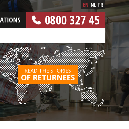
EN
NL
FR
0800 327 45
CATIONS
[FREE NUMBER]
READ THE STORIES
OF RETURNEES