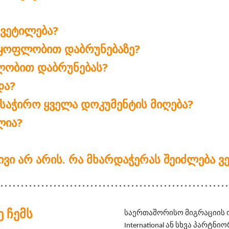
ᲧᲕᲔᲢᲘᲚᲔᲑᲐ?
ᲧᲝᲤᲚᲝᲑᲘᲗ ᲓᲐᲑᲠᲣᲜᲔᲑᲐᲖᲔ?
ᲤᲚᲝᲑᲘᲗ ᲓᲐᲑᲠᲣᲜᲔᲑᲐᲡ?
ᲓᲐ?
 ᲡᲐᲭᲘᲠᲝ ᲧᲕᲔᲚᲐ ᲓᲝᲙᲣᲛᲔᲜᲢᲘᲡ ᲛᲘᲦᲔᲑᲐ?
ᲚᲘᲐ?
ᲢᲘᲕᲘ ᲐᲠ ᲐᲠᲘᲡ. ᲠᲐ ᲛᲮᲐᲠᲓᲐᲭᲔᲠᲐᲡ ᲨᲔᲘᲫᲚᲔᲑᲐ
 ᲩᲔᲛᲡ
საერთაშორისო მიგრაციის ორგ
International ან სხვა პარტ