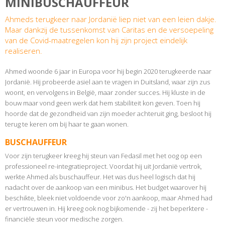
MINIBUSCHAUFFEUR
Ahmeds terugkeer naar Jordanië liep niet van een leien dakje.
Maar dankzij de tussenkomst van Caritas en de versoepeling
van de Covid-maatregelen kon hij zijn project eindelijk
realiseren.
Ahmed woonde 6 jaar in Europa voor hij begin 2020 terugkeerde naar
Jordanië. Hij probeerde asiel aan te vragen in Duitsland, waar zijn zus
woont, en vervolgens in België, maar zonder succes. Hij kluste in de
bouw maar vond geen werk dat hem stabiliteit kon geven. Toen hij
hoorde dat de gezondheid van zijn moeder achteruit ging, besloot hij
terug te keren om bij haar te gaan wonen.
BUSCHAUFFEUR
Voor zijn terugkeer kreeg hij steun van Fedasil met het oog op een
professioneel re-integratieproject. Voordat hij uit Jordanië vertrok,
werkte Ahmed als buschauffeur. Het was dus heel logisch dat hij
nadacht over de aankoop van een minibus. Het budget waarover hij
beschikte, bleek niet voldoende voor zo'n aankoop, maar Ahmed had
er vertrouwen in. Hij kreeg ook nog bijkomende - zij het beperktere -
financiële steun voor medische zorgen.