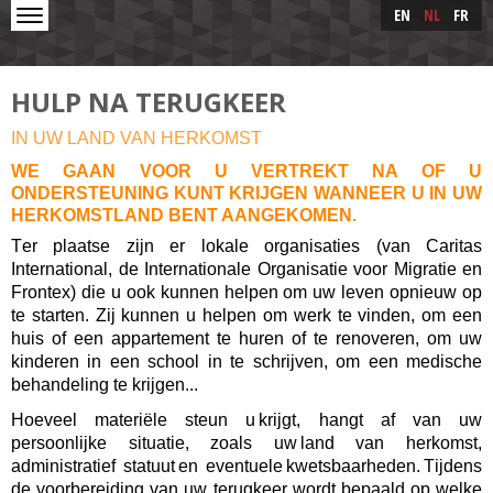
Skip to main content
Skip
EN
NL
FR
to
main
content
HULP NA TERUGKEER
IN UW LAND VAN HERKOMST
WE GAAN VOOR U VERTREKT NA OF U
ONDERSTEUNING KUNT KRIJGEN WANNEER U IN UW
HERKOMSTLAND BENT AANGEKOMEN.
Ter plaatse zijn er lokale organisaties (van Caritas
International, de Internationale Organisatie voor Migratie en
Frontex) die u ook kunnen helpen om uw leven opnieuw op
te starten. Zij kunnen u helpen om werk te vinden, om een
huis of een appartement te huren of te renoveren, om uw
kinderen in een school in te schrijven, om een medische
behandeling te krijgen...
Hoeveel materiële steun u krijgt, hangt af van uw
persoonlijke situatie, zoals uw land van herkomst,
administratief statuut en eventuele kwetsbaarheden. Tijdens
de voorbereiding van uw terugkeer wordt bepaald op welke