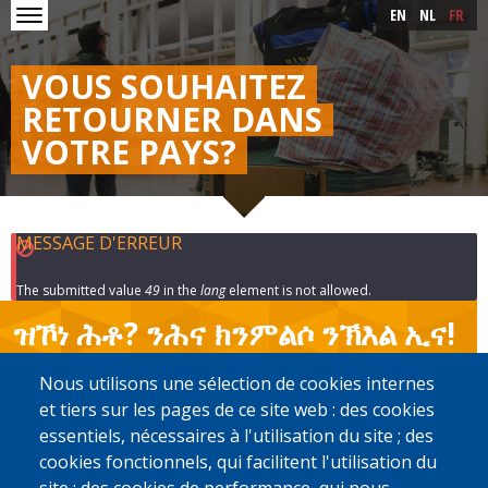
Skip to main content
Skip
EN
NL
FR
to
main
content
VOUS SOUHAITEZ
RETOURNER DANS
VOTRE PAYS?
MESSAGE D'ERREUR
The submitted value
49
in the
lang
element is not allowed.
ዝኾነ ሕቶ? ንሕና ክንምልሶ ንኽእል ኢና!
Nous utilisons une sélection de cookies internes
ቋንቋኹም ምረፁ
et tiers sur les pages de ce site web : des cookies
essentiels, nécessaires à l'utilisation du site ; des
English
Français
cookies fonctionnels, qui facilitent l'utilisation du
Nederlands
Armenian