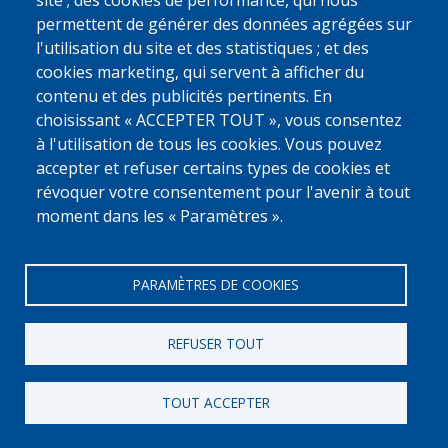
site ; des cookies de performance, qui nous
Georgian - ქართული
Dari
permettent de générer des données agrégées sur
Albanian - Shqip
Arabic - العربية
l'utilisation du site et des statistiques ; et des
cookies marketing, qui servent à afficher du
Pashto - پښتو
Mongolian - Монгол
contenu et des publicités pertinents. En
Portuguese – Português
Serbian - Srpski
choisissant « ACCEPTER TOUT », vous consentez
Spanish - Español
Russian - Русский
à l'utilisation de tous les cookies. Vous pouvez
Turkish
accepter et refuser certains types de cookies et
révoquer votre consentement pour l'avenir à tout
moment dans les « Paramètres ».
PARAMÈTRES DE COOKIES
[Numero Gratuit]
w
REFUSER TOUT
0800 327 45
Déclaration relative aux cookies
Vie privée, copyright et disclaimer
TOUT ACCEPTER
Cookie Settings
Fedasil © 2026