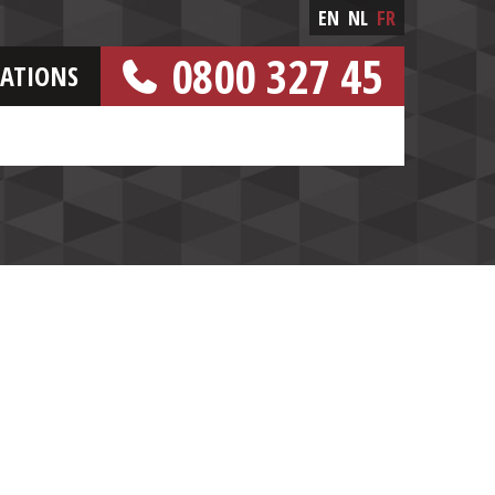
EN
NL
FR
0800 327 45
CATIONS
[NUMERO GRATUIT]