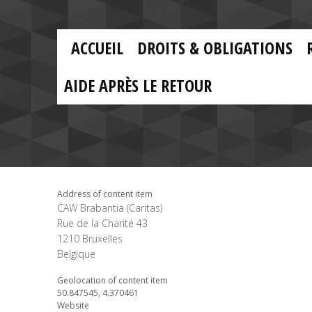
Skip to main content
Skip
to
main
MAIN
content
ACCUEIL
DROITS & OBLIGATIONS
MENU
FR
AIDE APRÈS LE RETOUR
Address of content item
CAW Brabantia (Caritas)
Rue de la Charité 43
1210
Bruxelles
Belgique
Geolocation of content item
50.847545, 4.370461
Website