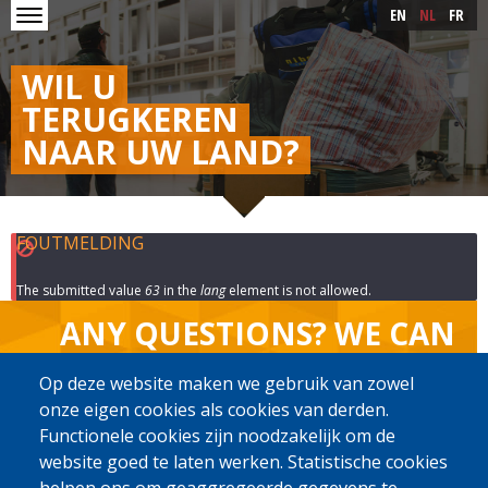
Skip to main content
Skip
EN
NL
FR
to
main
content
WIL U
TERUGKEREN
NAAR UW LAND?
FOUTMELDING
The submitted value
63
in the
lang
element is not allowed.
ANY QUESTIONS? WE CAN
ANSWER THEM!
Op deze website maken we gebruik van zowel
onze eigen cookies als cookies van derden.
SELECT YOUR LANGUAGE
Functionele cookies zijn noodzakelijk om de
website goed te laten werken. Statistische cookies
English
Français