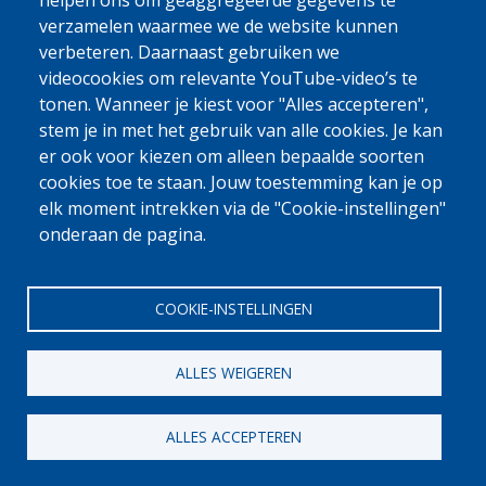
helpen ons om geaggregeerde gegevens te
Nederlands
Armenian
verzamelen waarmee we de website kunnen
Georgian - ქართული
Dari
verbeteren. Daarnaast gebruiken we
videocookies om relevante YouTube-video’s te
Albanian - Shqip
Arabic - العربية
tonen. Wanneer je kiest voor "Alles accepteren",
Pashto - پښتو
Mongolian - Монгол
stem je in met het gebruik van alle cookies. Je kan
Portuguese – Português
Serbian - Srpski
er ook voor kiezen om alleen bepaalde soorten
Spanish - Español
Russian - Русский
cookies toe te staan. Jouw toestemming kan je op
elk moment intrekken via de "Cookie-instellingen"
Turkish
onderaan de pagina.
COOKIE-INSTELLINGEN
ALLES WEIGEREN
[Gratis Nummer]
w
0800 327 45
ALLES ACCEPTEREN
Cookieverklaring
Privacy, copyright en disclaimer
Cookie Settings
Fedasil © 2026