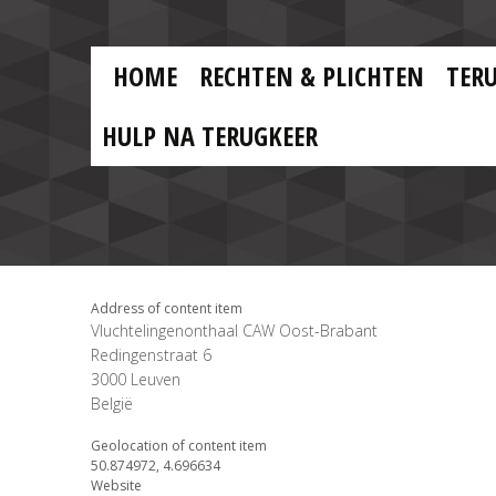
Skip to main content
Skip
to
main
MAIN
content
HOME
RECHTEN & PLICHTEN
TER
MENU
NL
HULP NA TERUGKEER
Address of content item
Vluchtelingenonthaal CAW Oost-Brabant
Redingenstraat 6
3000
Leuven
België
Geolocation of content item
50.874972, 4.696634
Website