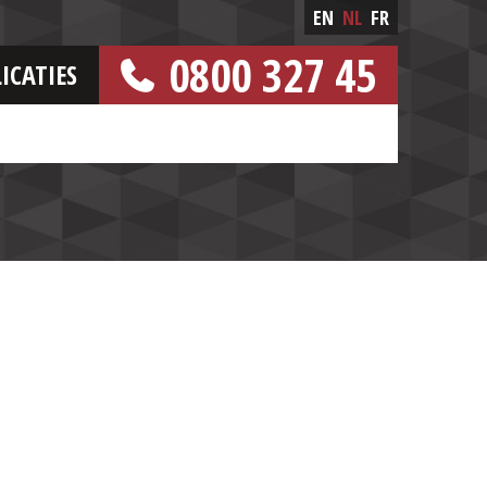
EN
NL
FR
0800 327 45
ICATIES
[GRATIS NUMMER]