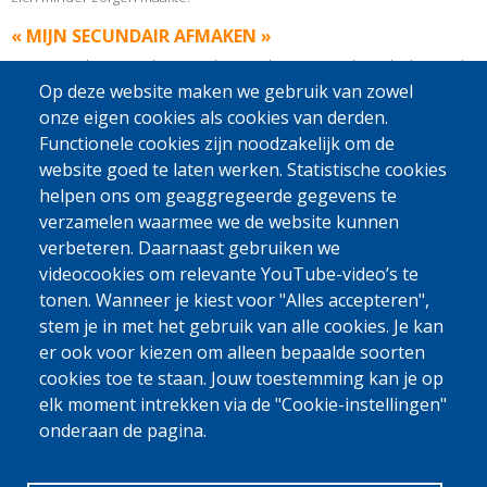
« MIJN SECUNDAIR AFMAKEN »
Een jaar na haar terugkeer gaat het goed met Ana en haar dochter, ook
al is ze alleenstaande moeder. Haar re-integratie is geslaagd. Ze krijgt
Op deze website maken we gebruik van zowel
veel steun van haar familie en vrienden bij de opvoeding van haar
onze eigen cookies als cookies van derden.
dochter en recent heeft ze haar studies kunnen hervatten. Zowel Ana
Functionele cookies zijn noodzakelijk om de
als haar dochter zijn ingeschreven in het publieke
website goed te laten werken. Statistische cookies
gezondheidssysteem, voor het geval zij hier een beroep op moeten
helpen ons om geaggregeerde gegevens te
doen.
verzamelen waarmee we de website kunnen
Ana: « Ik wil heel graag mijn middelbare school afmaken en naar de
verbeteren. Daarnaast gebruiken we
universiteit gaan. Dankzij mijn familie heb ik de nodige financiële en
videocookies om relevante YouTube-video’s te
emotionele steun om dit te realiseren en om het gewicht van een jonge
tonen. Wanneer je kiest voor "Alles accepteren",
moeder te zijn, te verlichten. »
stem je in met het gebruik van alle cookies. Je kan
er ook voor kiezen om alleen bepaalde soorten
cookies toe te staan. Jouw toestemming kan je op
Bron : IOM
elk moment intrekken via de "Cookie-instellingen"
Deze getuigenis is verkregen met het akkoord van Ana’s familie, gezien zij nog
onderaan de pagina.
minderjarig is.