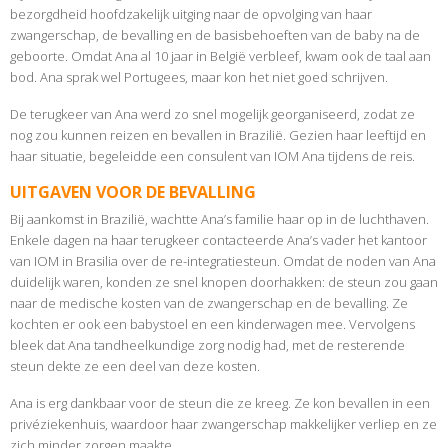
bezorgdheid hoofdzakelijk uitging naar de opvolging van haar
zwangerschap, de bevalling en de basisbehoeften van de baby na de
geboorte. Omdat Ana al 10 jaar in België verbleef, kwam ook de taal aan
bod. Ana sprak wel Portugees, maar kon het niet goed schrijven.
De terugkeer van Ana werd zo snel mogelijk georganiseerd, zodat ze
nog zou kunnen reizen en bevallen in Brazilië. Gezien haar leeftijd en
haar situatie, begeleidde een consulent van IOM Ana tijdens de reis.
UITGAVEN VOOR DE BEVALLING
Bij aankomst in Brazilië, wachtte Ana’s familie haar op in de luchthaven.
Enkele dagen na haar terugkeer contacteerde Ana’s vader het kantoor
van IOM in Brasilia over de re-integratiesteun. Omdat de noden van Ana
duidelijk waren, konden ze snel knopen doorhakken: de steun zou gaan
naar de medische kosten van de zwangerschap en de bevalling. Ze
kochten er ook een babystoel en een kinderwagen mee. Vervolgens
bleek dat Ana tandheelkundige zorg nodig had, met de resterende
steun dekte ze een deel van deze kosten.
Ana is erg dankbaar voor de steun die ze kreeg. Ze kon bevallen in een
privéziekenhuis, waardoor haar zwangerschap makkelijker verliep en ze
zich minder zorgen maakte.