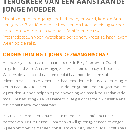
TERUGKEER VAN EEN AANSTAANDE
JONGE MOEDER
Nadat ze op minderjarige leeftijd zwanger werd, keerde Ana
terug naar Brazilië om er te bevallen en haar opleiding verder
te zetten. Met de hulp van haar familie en de re-
integratiesteun voor kwetsbare personen, kreeg ze haar leven
weer op de rails.
ONDERSTEUNING TIJDENS DE ZWANGERSCHAP
Ana was 4 jaar toen ze met haar moeder in België toekwam. Op 14-
jarige leeftijd werd Ana zwanger, ze besliste om de baby te houden.
Wegens de familiale situatie en omdat haar moeder geen stabiel
inkomen had, nam ze samen met haar moeder de beslissing om terug te
keren naar Brazilië om er bij haar vader en grootmoeder te gaan wonen.
Zij zouden kunnen helpen bij de opvoeding van haar kind. Ondanks de
moeilijke beslissing – ze was immers in België opgegroeid – besefte Ana
dat dit het beste voor haar was.
Begin 2018 bezochten Ana en haar moeder Solidarité Socialiste –
partner van IOM in Brussel – om een vrijwillige terugkeer aan te vragen.
Bij een ontmoeting met een consulent van IOM, werd duidelijk dat Ana’s