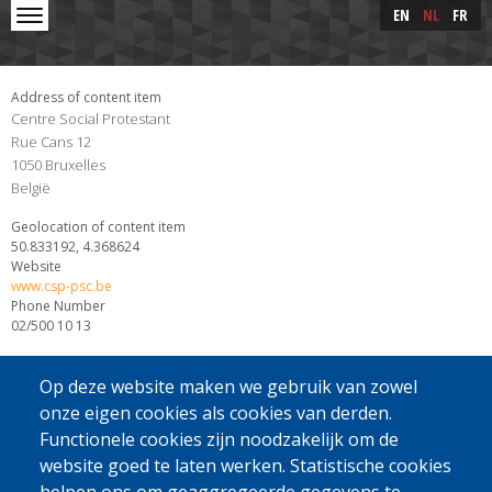
Skip to main content
Skip
EN
NL
FR
to
main
content
Address of content item
Centre Social Protestant
Rue Cans 12
1050
Bruxelles
België
Geolocation of content item
50.833192, 4.368624
Website
www.csp-psc.be
Phone Number
02/500 10 13
Op deze website maken we gebruik van zowel
onze eigen cookies als cookies van derden.
Functionele cookies zijn noodzakelijk om de
website goed te laten werken. Statistische cookies
[Gratis Nummer]