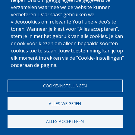
0800 327 45
helpen ons om geaggregeerde gegevens te
verzamelen waarmee we de website kunnen
Cookieverklaring
Privacy, copyright en disclaimer
Cookie Settings
verbeteren. Daarnaast gebruiken we
Fedasil © 2026
videocookies om relevante YouTube-video’s te
tonen. Wanneer je kiest voor "Alles accepteren",
stem je in met het gebruik van alle cookies. Je kan
er ook voor kiezen om alleen bepaalde soorten
cookies toe te staan. Jouw toestemming kan je op
elk moment intrekken via de "Cookie-instellingen"
onderaan de pagina.
COOKIE-INSTELLINGEN
ALLES WEIGEREN
ALLES ACCEPTEREN