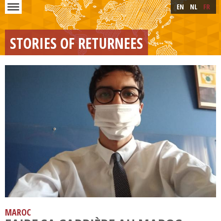
Skip to main content
Skip
EN
NL
FR
to
main
content
STORIES OF RETURNEES
MAROC