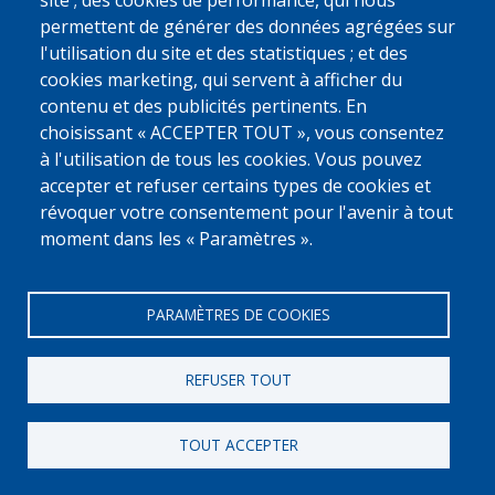
0800 327 45
site ; des cookies de performance, qui nous
permettent de générer des données agrégées sur
Déclaration relative aux cookies
Vie privée, copyright et disclaimer
l'utilisation du site et des statistiques ; et des
Cookie Settings
Fedasil © 2026
cookies marketing, qui servent à afficher du
contenu et des publicités pertinents. En
choisissant « ACCEPTER TOUT », vous consentez
à l'utilisation de tous les cookies. Vous pouvez
accepter et refuser certains types de cookies et
révoquer votre consentement pour l'avenir à tout
moment dans les « Paramètres ».
PARAMÈTRES DE COOKIES
REFUSER TOUT
TOUT ACCEPTER