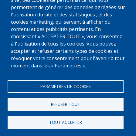
site ; des cookies de performance, qui nous
[Numero Gratuit]
permettent de générer des données agrégées sur
0800 327 45
l'utilisation du site et des statistiques ; et des
Déclaration relative aux cookies
Vie privée, copyright et disclaimer
cookies marketing, qui servent à afficher du
Cookie Settings
contenu et des publicités pertinents. En
Fedasil © 2026
choisissant « ACCEPTER TOUT », vous consentez
à l'utilisation de tous les cookies. Vous pouvez
accepter et refuser certains types de cookies et
révoquer votre consentement pour l'avenir à tout
moment dans les « Paramètres ».
PARAMÈTRES DE COOKIES
REFUSER TOUT
TOUT ACCEPTER