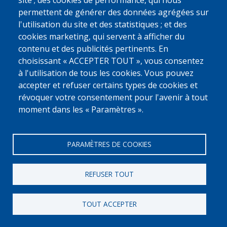
site ; des cookies de performance, qui nous
[Numero Gratuit]
permettent de générer des données agrégées sur
0800 327 45
l'utilisation du site et des statistiques ; et des
Déclaration relative aux cookies
Vie privée, copyright et disclaimer
cookies marketing, qui servent à afficher du
Cookie Settings
contenu et des publicités pertinents. En
Fedasil © 2026
choisissant « ACCEPTER TOUT », vous consentez
à l'utilisation de tous les cookies. Vous pouvez
accepter et refuser certains types de cookies et
révoquer votre consentement pour l'avenir à tout
moment dans les « Paramètres ».
PARAMÈTRES DE COOKIES
REFUSER TOUT
TOUT ACCEPTER