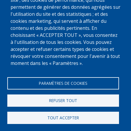
0800 327 45
site ; des cookies de performance, qui nous
permettent de générer des données agrégées sur
Déclaration relative aux cookies
Vie privée, copyright et disclaimer
l'utilisation du site et des statistiques ; et des
Cookie Settings
Fedasil © 2026
cookies marketing, qui servent à afficher du
contenu et des publicités pertinents. En
choisissant « ACCEPTER TOUT », vous consentez
à l'utilisation de tous les cookies. Vous pouvez
accepter et refuser certains types de cookies et
révoquer votre consentement pour l'avenir à tout
moment dans les « Paramètres ».
PARAMÈTRES DE COOKIES
REFUSER TOUT
TOUT ACCEPTER