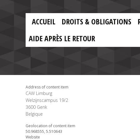
Skip to main content
Skip
to
main
MAIN
content
ACCUEIL
DROITS & OBLIGATIONS
MENU
FR
AIDE APRÈS LE RETOUR
Address of content item
CAW Limburg
Welzijnscampus 19/2
3600
Genk
Belgique
Geolocation of content item
50.968555, 5.510643
Website