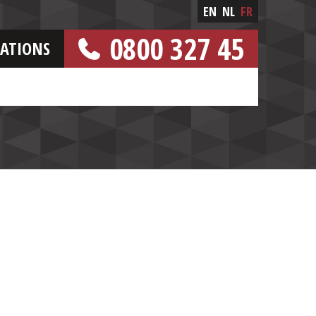
EN
NL
FR
0800 327 45
CATIONS
[NUMERO GRATUIT]