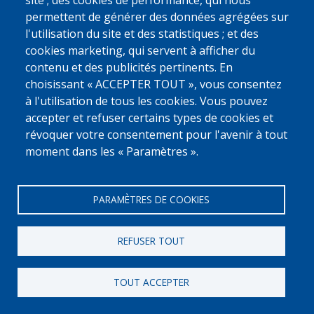
0800 327 45
site ; des cookies de performance, qui nous
permettent de générer des données agrégées sur
Déclaration relative aux cookies
Vie privée, copyright et disclaimer
l'utilisation du site et des statistiques ; et des
Cookie Settings
Fedasil © 2026
cookies marketing, qui servent à afficher du
contenu et des publicités pertinents. En
choisissant « ACCEPTER TOUT », vous consentez
à l'utilisation de tous les cookies. Vous pouvez
accepter et refuser certains types de cookies et
révoquer votre consentement pour l'avenir à tout
moment dans les « Paramètres ».
PARAMÈTRES DE COOKIES
REFUSER TOUT
TOUT ACCEPTER