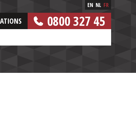
EN
NL
FR
0800 327 45
CATIONS
[NUMERO GRATUIT]