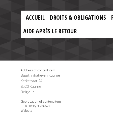
Skip to main content
Skip
to
main
MAIN
content
ACCUEIL
DROITS & OBLIGATIONS
MENU
FR
AIDE APRÈS LE RETOUR
Address of content item
Buurt Initiatieven Kuurne
Kerkstraat 24
8520
Kuurne
Belgique
Geolocation of content item
50.851836, 3.286623
Website