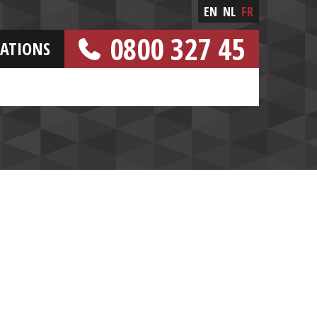
EN
NL
FR
0800 327 45
CATIONS
[NUMERO GRATUIT]