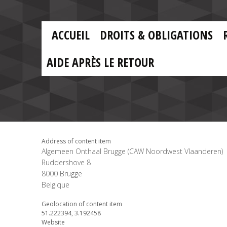
Skip to main content
Skip
to
main
MAIN
content
ACCUEIL
DROITS & OBLIGATIONS
MENU
FR
AIDE APRÈS LE RETOUR
Address of content item
Algemeen Onthaal Brugge (CAW Noordwest Vlaanderen)
Ruddershove 8
8000
Brugge
Belgique
Geolocation of content item
51.222394, 3.192458
Website